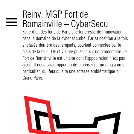
≡
Reinv. MGP Fort de
Romainville – CyberSecu
PROJETS
Faire d’un des forts de Paris une forteresse de l’innovation
dans le domaine de la cyber sécurité. Par sa position à la fois
7SEV immeuble 75
enclavée derrière des remparts, pourtant connectée par le
19G bâtiment mixte 93
biais de la tour TDF et visible puisque sur un promontoire, le
PPU passerelle modulaire
Fort de Romainville est un site dont l’appopiration n’est pas
TUL serre urbaine 75
SME maison communale 59
aisée. Il nous parait opportun de proposer ici un programme
ESC mairie 59
particulier, qui fera du site une adresse emblématique du
EURF mobilier urbain
Grand Paris.
AGENCE